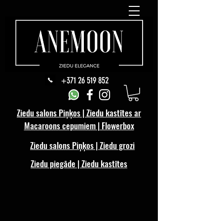
+371 26 519 852
Ziedu salons Piņķos | Ziedu kastītes ar
Macaroons cepumiem | Flowerbox
Ziedu salons Piņķos | Ziedu grozi
Ziedu piegāde | Ziedu kastītes