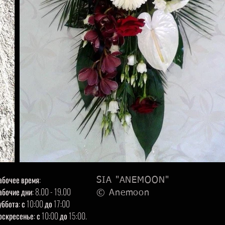
абочее время:
SIA "ANEMOON"
абочие дни: 8.00 - 19.00
© Anemoon
уббота: с 10:00 до 17:00
оскресенье: с 10:00 до 15:00.