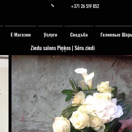
+371 26 519 852
Е-Магазин
Услуги
Свадъба
Гелиевые Шар
Ziedu salons Piņķos | Sēru ziedi