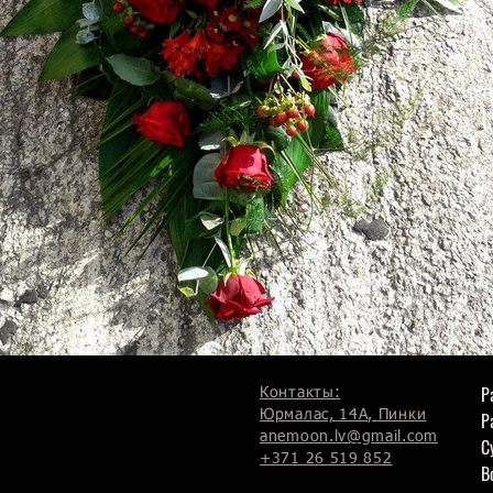
Р
Контакты:
Юрмалас, 14А, Пинки
Р
anemoon.lv@gmail.com
С
+371 26 519 852
В