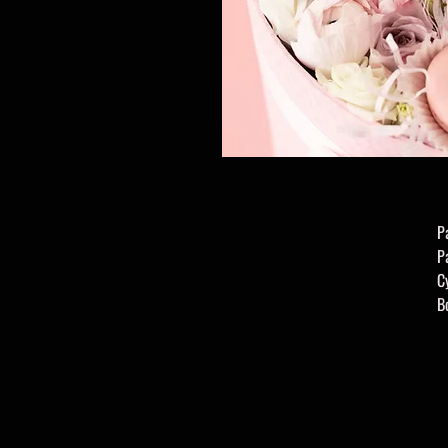
Р
Р
С
В