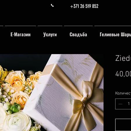
+371 26 519 852
Е-Магазин
Услуги
Свадъба
Гелиевые Шар
Zied
40,0
Количес