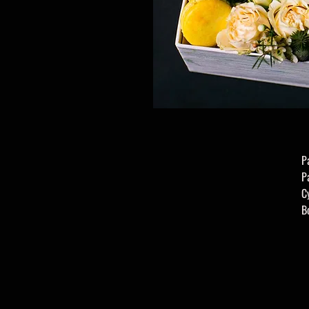
Р
Р
С
В