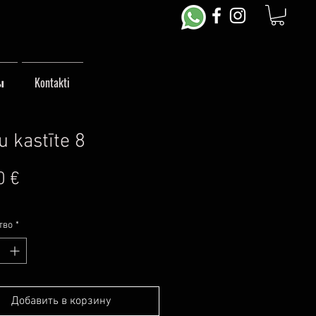
ы
Kontakti
u kastīte 8
Цена
0 €
тво
*
Добавить в корзину