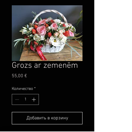
Grozs ar zemenēm
Цена
55,00 €
Количество
*
Добавить в корзину