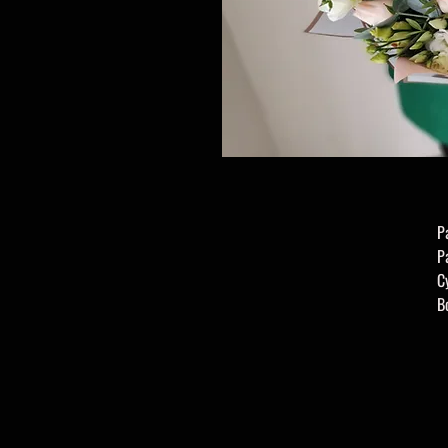
Р
Р
С
В