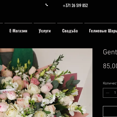
+371 26 519 852
Е-Магазин
Услуги
Свадъба
Гелиевые Шар
Gent
85,0
Количес