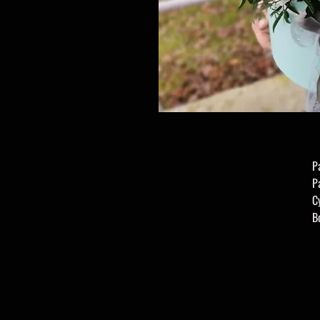
Р
Р
С
В