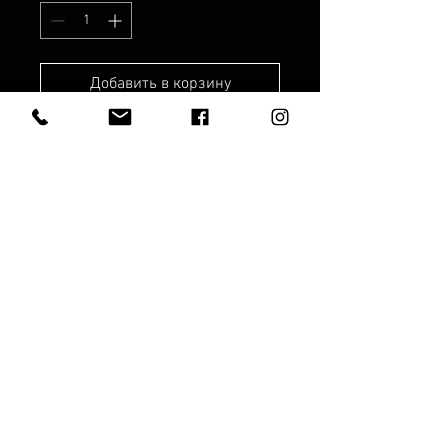
Добавить в корзину
Рабочее время:
Рабочие дни:
8.00 - 19.00
Суббота: с 10:00 до 17:00
Воскресенье: с 10:00 до 15:00.
SIA "ANEMOON"
© Anemoon