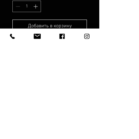
Добавить в корзину
Рабочее время:
Рабочие дни:
8.00 - 19.00
Суббота: с 10:00 до 17:00
Воскресенье: с 10:00 до 15:00.
SIA "ANEMOON"
© Anemoon