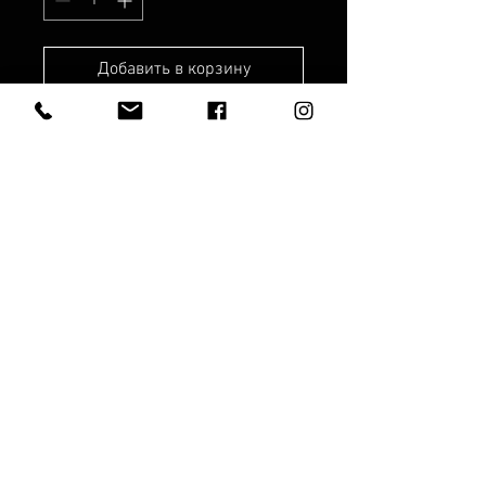
Добавить в корзину
Рабочее время:
Рабочие дни:
8.00 - 19.00
Суббота: с 10:00 до 17:00
Воскресенье: с 10:00 до 15:00.
SIA "ANEMOON"
© Anemoon