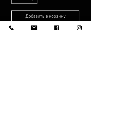
Добавить в корзину
Рабочее время:
Рабочие дни:
8.00 - 19.00
Суббота: с 10:00 до 17:00
Воскресенье: с 10:00 до 15:00.
SIA "ANEMOON"
© Anemoon