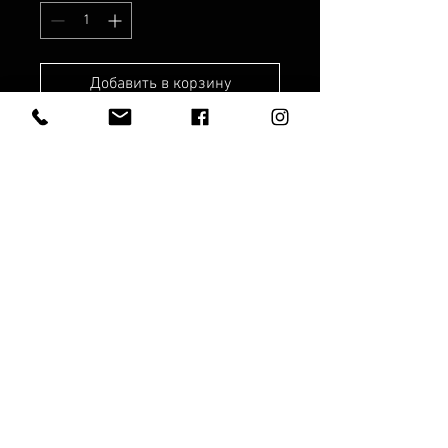
Добавить в корзину
Рабочее время:
Рабочие дни:
8.00 - 19.00
Суббота: с 10:00 до 17:00
Воскресенье: с 10:00 до 15:00.
SIA "ANEMOON"
© Anemoon